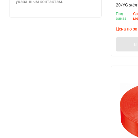
указанным контактам.
20/YG жёл
Под
Ср
заказ
м
Цена по за
В