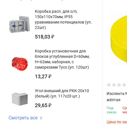
Коробка расп. для о/п,
150х110х70мм, IP55
уравнивание потенциалов (уп.
22шт)
518,03
₽
Коробка установочная для
блоков углубленная D=60мм,
Н=62мм, наборная, с
саморезами Тусо (уп. 120шт)
13,27
₽
Угол внешний для РКК-20х10
Изолента N
(белый) (уп. 117х20 шт.)
жёлтая
29,65
₽
Под
Ср
заказ
м
Смотреть все
Цена по за