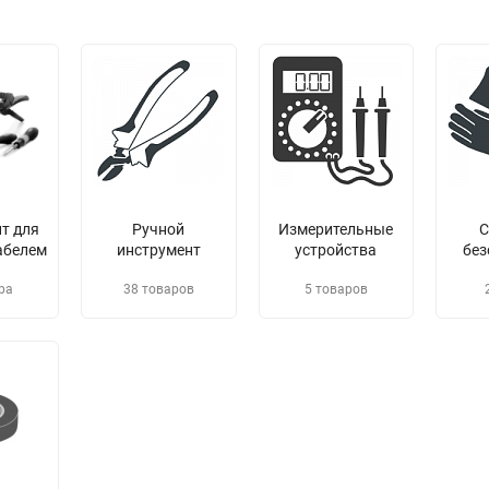
т для
Ручной
Измерительные
С
абелем
инструмент
устройства
без
ра
38 товаров
5 товаров