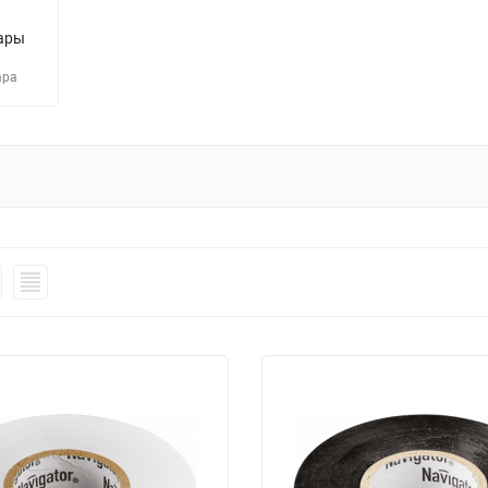
ары
ара