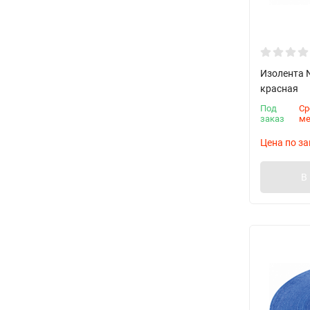
Изолента N
красная
Под
Ср
заказ
м
Цена по за
В