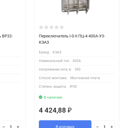
 ВР32-
Переключатель I-0-II ПЦ-4-400А-У3-
КЭАЗ
Бренд:
КЭАЗ
Номинальный ток:
400А
Напряжение сети, в:
380
Способ монтажа:
Монтажная плата
Степень защиты:
IP00
В наличии
4 424,88
₽
В корзину