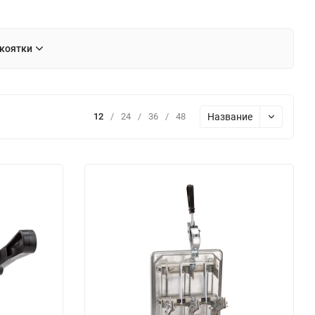
коятки
Название
12
/
24
/
36
/
48