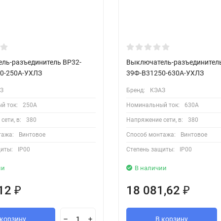
ль-разъединитель ВР32-
Выключатель-разъединитель
0-250А-УХЛЗ
39Ф-В31250-630А-УХЛЗ
З
Бренд:
КЭАЗ
й ток:
250А
Номинальный ток:
630А
сети, в:
380
Напряжение сети, в:
380
тажа:
Винтовое
Способ монтажа:
Винтовое
иты:
IP00
Степень защиты:
IP00
ии
В наличии
,12
18 081,62
₽
₽
 корзину
В корзину