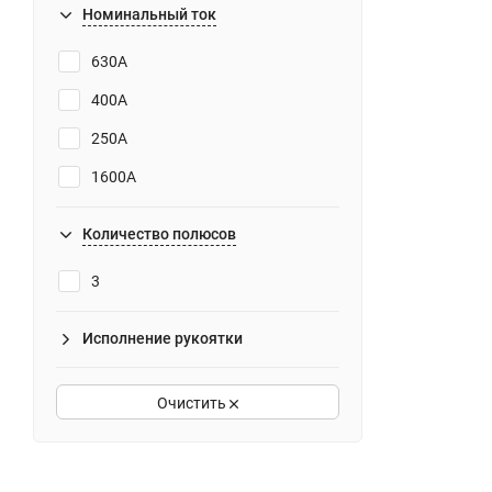
Номинальный ток
630А
400А
250А
1600А
Количество полюсов
3
Исполнение рукоятки
Очистить