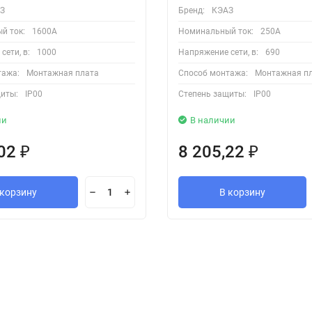
З
Бренд:
КЭАЗ
й ток:
1600А
Номинальный ток:
250А
сети, в:
1000
Напряжение сети, в:
690
тажа:
Монтажная плата
Способ монтажа:
Монтажная п
иты:
IP00
Степень защиты:
IP00
ии
В наличии
,02
8 205,22
₽
₽
 корзину
В корзину