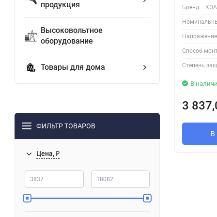
продукция
Бренд:
КЭА
Номинальны
Высоковольтное
Напряжение 
оборудование
Способ мон
Степень защ
Товары для дома
В налич
3 837
ФИЛЬТР ТОВАРОВ
В
Цена, ₽