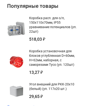
Популярные товары
Коробка расп. для о/п,
150х110х70мм, IP55
уравнивание потенциалов (уп.
22шт)
518,03
₽
Коробка установочная для
блоков углубленная D=60мм,
Н=62мм, наборная, с
саморезами Тусо (уп. 120шт)
13,27
₽
Угол внешний для РКК-20х10
(белый) (уп. 117х20 шт.)
29,65
₽