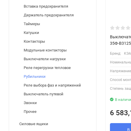
Вставка предохранителя
Держатель предохранителя
Таймеры
Катушки
Выключате
Контакторы
35Ф-В3125
Модульные контакторы
Бренд:
КЭА
Выключатели нагрузки
Номинальны
Реле перегрузки тепловое
Напряжение 
Рубильники
Способ мон
Реле выбора фаз и напряжений
Степень защ
Выключатель путевой
В налич
Звонки
6 583
Прочее
Силовые ящики
В