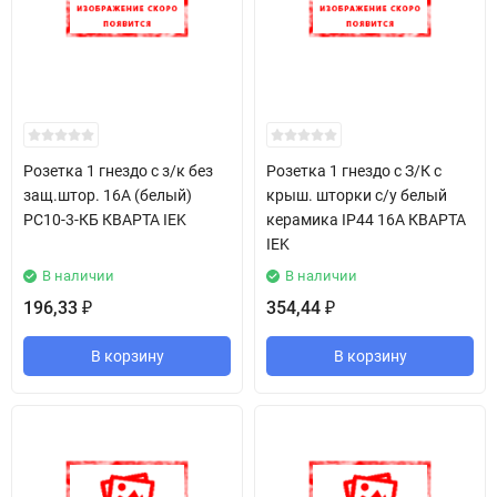
Розетка 1 гнездо c з/к без
Розетка 1 гнездо c З/К с
защ.штор. 16А (белый)
крыш. шторки с/у белый
РС10-3-КБ КВАРТА IEK
керамика IP44 16А КВАРТА
IEK
В наличии
В наличии
196,33
354,44
₽
₽
В корзину
В корзину