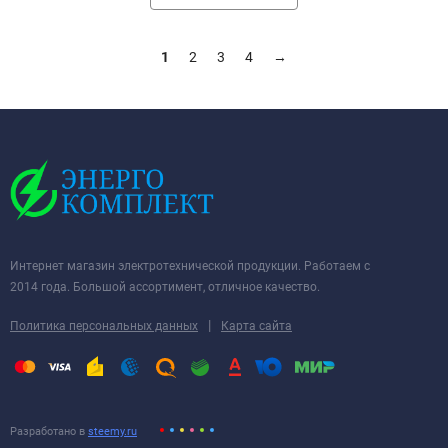
1
2
3
4
→
Интернет магазин электротехнической продукции. Работаем с
2014 года. Большой ассортимент, отличное качество.
|
Политика персональных данных
Карта сайта
Разработано в
steemy.ru