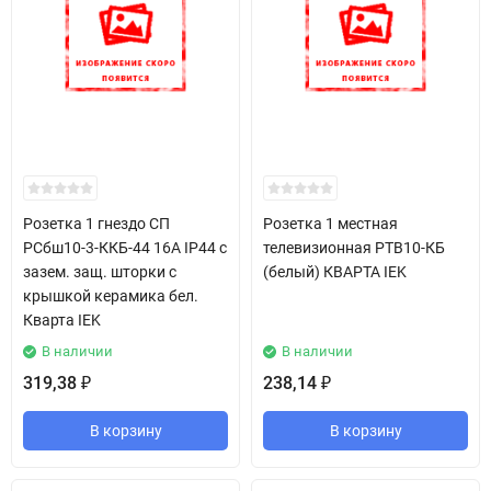
Розетка 1 гнездо СП
Розетка 1 местная
РСбш10-3-ККБ-44 16А IP44 с
телевизионная РТВ10-КБ
зазем. защ. шторки с
(белый) КВАРТА IEK
крышкой керамика бел.
Кварта IEK
В наличии
В наличии
319,38
238,14
₽
₽
В корзину
В корзину