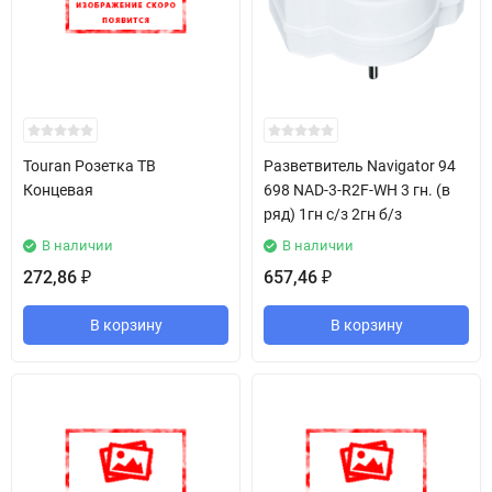
Touran Розетка ТВ
Разветвитель Navigator 94
Концевая
698 NAD-3-R2F-WH 3 гн. (в
ряд) 1гн с/з 2гн б/з
В наличии
В наличии
272,86
657,46
₽
₽
В корзину
В корзину