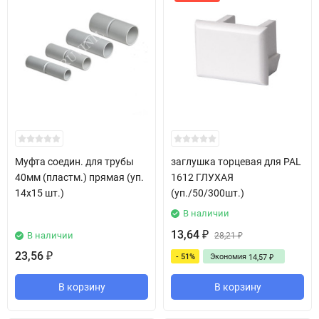
Муфта соедин. для трубы
заглушка торцевая для PAL
40мм (пластм.) прямая (уп.
1612 ГЛУХАЯ
14х15 шт.)
(уп./50/300шт.)
В наличии
13,64
В наличии
₽
28,21
₽
23,56
- 51%
Экономия
₽
14,57
₽
В корзину
В корзину