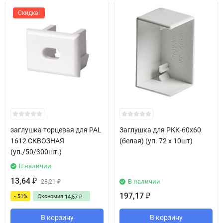
Скидка!
заглушка торцевая для PAL
Заглушка для РКК-60х60
1612 СКВОЗНАЯ
(белая) (уп. 72 х 10шт)
(уп./50/300шт.)
В наличии
13,64
В наличии
₽
28,21
₽
197,17
- 51%
Экономия
₽
14,57
₽
В корзину
В корзину