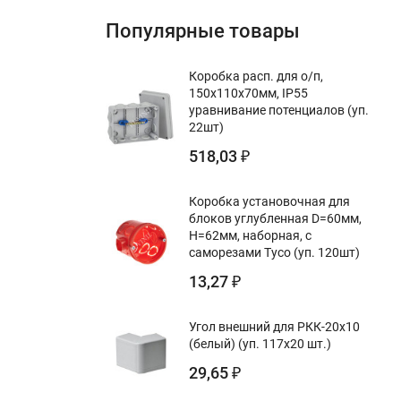
Популярные товары
Коробка расп. для о/п,
150х110х70мм, IP55
уравнивание потенциалов (уп.
22шт)
518,03
₽
Коробка установочная для
блоков углубленная D=60мм,
Н=62мм, наборная, с
саморезами Тусо (уп. 120шт)
13,27
₽
Угол внешний для РКК-20х10
(белый) (уп. 117х20 шт.)
29,65
₽