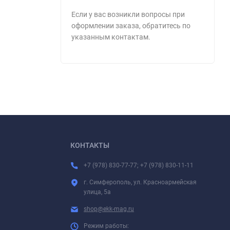
Если у вас возникли вопросы при
оформлении заказа, обратитесь по
указанным контактам.
КОНТАКТЫ
+7 (978) 830-77-77; +7 (978) 830-11-11
г. Симферополь, ул. Красноармейская
улица, 5а
shop@ekk-mag.ru
Режим работы: