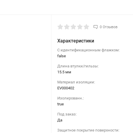
0 Отзывов
Характеристики
С идентификационным флажком:
false
Длина втулки/гильзы:
15.5 мм
Материал изоляции:
EV000402
Изолированн.:
true
Под заказ:
Да
Защитное покрытие поверхности: