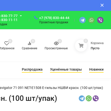
) 830-77-77
+7 (978) 830-44-44
) 830-11-11
Проектные продажи
родаж
0
0
0
0
Корзина
Пусто
Избранное
Сравнение
Просмотренные
Распродажа
Уценённые товары
Новинки
vigator 71 091 NET-E1508 Е-гильзы НШВИ красн. (100 шт/упак)
н. (100 шт/упак)