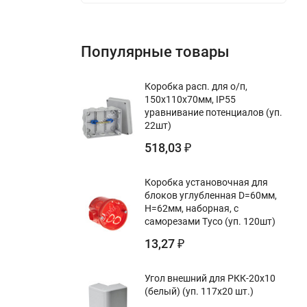
Популярные товары
Коробка расп. для о/п,
150х110х70мм, IP55
уравнивание потенциалов (уп.
22шт)
518,03
₽
Коробка установочная для
блоков углубленная D=60мм,
Н=62мм, наборная, с
саморезами Тусо (уп. 120шт)
13,27
₽
Угол внешний для РКК-20х10
(белый) (уп. 117х20 шт.)