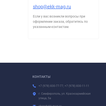
shop@ekk-mag.ru
Если у вас возникли вопросы при
оформлении заказа, обратитесь по
указанным контактам.
КОНТАКТЫ
+7 (978) 830-77-77; +7 (978) 830-11-11
г. Симферополь, ул. Красноармейская
улица, 5а
shop@ekk-mag.ru