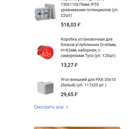
150х110х70мм, IP55
уравнивание потенциалов (уп.
22шт)
518,03
₽
Коробка установочная для
блоков углубленная D=60мм,
Н=62мм, наборная, с
саморезами Тусо (уп. 120шт)
13,27
₽
Угол внешний для РКК-20х10
(белый) (уп. 117х20 шт.)
29,65
₽
Смотреть все