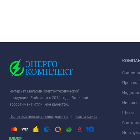
КОМПА
Счетчики
Провода 
Интернет магазин электротехнической
Изделия 
продукции. Работаем с 2014 года. Большой
Низковол
ассортимент, отличное качество.
Щиты
|
Политика персональных данных
Карта сайта
Светотех
Инструм