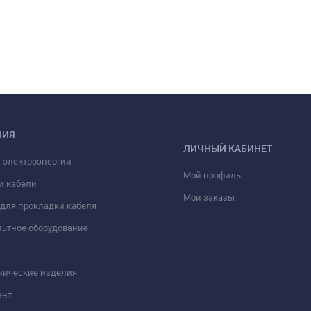
НИЯ
ЛИЧНЫЙ КАБИНЕТ
 электроэнергии
Мой профиль
и кабели
Мои заказы
для прокладки кабеля
ьтное оборудование
нические изделия
ент