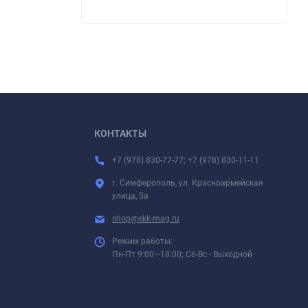
КОНТАКТЫ
+7 (978) 830-77-77; +7 (978) 830-11-11
г. Симферополь, ул. Красноармейская
улица, 5а
shop@ekk-mag.ru
Режим работы:
Пн-Пт 9:00—18:00; Сб-Вс - Выходной