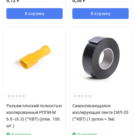
6,12
6,38
₽
₽
В корзину
В корзину
Разъем плоский полностью
Самоспекающаяся
изолированный РППИ-М
изолирующая лента СИЛ-20
6.0–(6.3) (™КВТ) (упак. 100
(™КВТ) (1 рулон = 3м)
шт.)
В наличии
В наличии