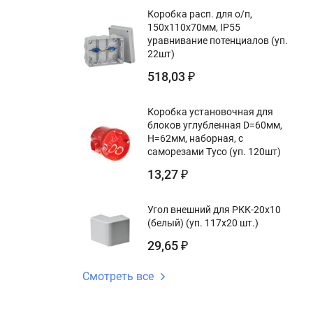
Коробка расп. для о/п,
150х110х70мм, IP55
уравнивание потенциалов (уп.
22шт)
518,03
₽
Коробка установочная для
блоков углубленная D=60мм,
Н=62мм, наборная, с
саморезами Тусо (уп. 120шт)
13,27
₽
Угол внешний для РКК-20х10
(белый) (уп. 117х20 шт.)
29,65
₽
Смотреть все