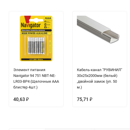
Элемент питания
Кабель-канал "РУВИНИЛ"
Navigator 94 751 NBT-NE-
30х25х2000мм (белый)
LR03-BP4 (Щелочные ААА
,двойной замок (уп. 50
блистер 4шт.)
м.)
40,63
75,71
₽
₽