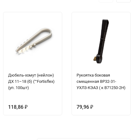
Дюбель-хомут (нейлон)
Рукоятка боковая
ДХ 11–18 (б) (™Fortisflex)
смещенная ВР32-31-
(уп. 100шт)
УХЛ3-КЭАЗ ( к В71250-2H)
118,86
79,96
₽
₽