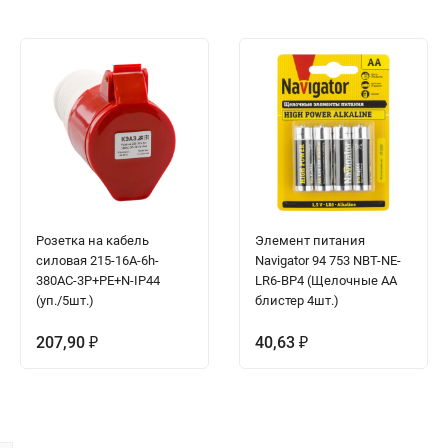
Розетка на кабель
Элемент питания
силовая 215-16А-6h-
Navigator 94 753 NBT-NE-
380AC-3P+PE+N-IP44
LR6-BP4 (Щелочные АА
(уп./5шт.)
блистер 4шт.)
207,90
40,63
₽
₽