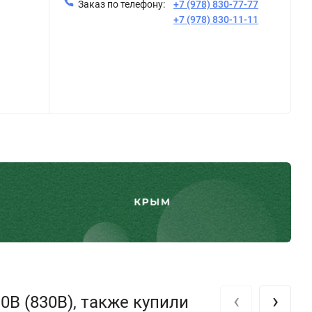
Заказ по телефону:
+7 (978) 830-77-77
+7 (978) 830-11-11
‹
›
B (830B), также купили