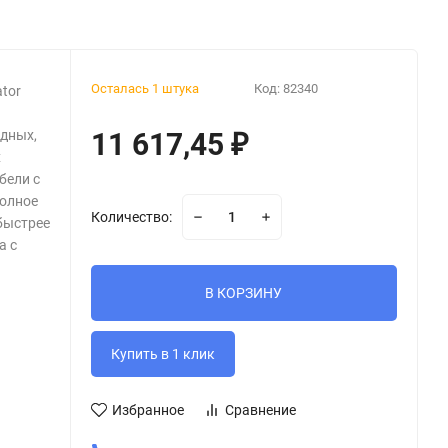
Осталась 1 штука
Код:
82340
tor
дных,
11 617,45
₽
х
бели с
олное
Количество:
быстрее
а с
В КОРЗИНУ
Избранное
Сравнение