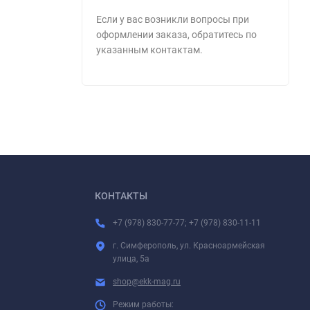
Если у вас возникли вопросы при
оформлении заказа, обратитесь по
указанным контактам.
КОНТАКТЫ
+7 (978) 830-77-77; +7 (978) 830-11-11
г. Симферополь, ул. Красноармейская
улица, 5а
shop@ekk-mag.ru
Режим работы: