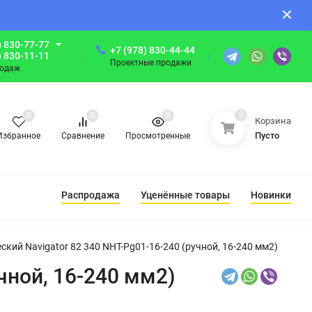
) 830-77-77
+7 (978) 830-44-44
) 830-11-11
Проектные продажи
родаж
0
0
0
0
Корзина
Пусто
Избранное
Сравнение
Просмотренные
Распродажа
Уценённые товары
Новинки
ский Navigator 82 340 NHT-Pg01-16-240 (ручной, 16-240 мм2)
чной, 16-240 мм2)