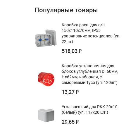
Популярные товары
Коробка расп. для о/п,
150х110х70мм, IP55
уравнивание потенциалов (уп.
22шт)
518,03
₽
Коробка установочная для
блоков углубленная D=60мм,
Н=62мм, наборная, с
саморезами Тусо (уп. 120шт)
13,27
₽
Угол внешний для РКК-20х10
(белый) (уп. 117х20 шт.)
29,65
₽