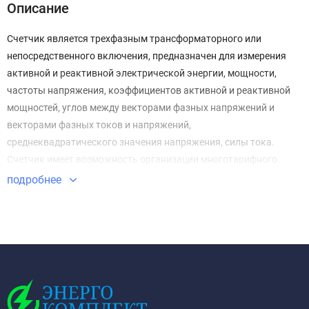
Описание
Счетчик является трехфазным трансформаторного или
непосредственного включения, предназначен для измерения
активной и реактивной электрической энергии, мощности,
частоты напряжения, коэффициентов активной и реактивной
мощностей, углов между векторами фазных напряжений и
векторами фазных токов и напряжений,
среднеквадратического значения напряжения, силы тока.
Счетчик имеет возможность организации многотарифного
учета электроэнергии с передачей накопленной информации
подробнее
через оптопорт, интерфейс RS485, радио, PLC или GSM/GPRS
модемы.