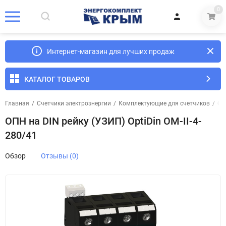
0
Интернет-магазин для лучших продаж
КАТАЛОГ ТОВАРОВ
Главная
/
Счетчики электроэнергии
/
Комплектующие для счетчиков
/
ОП
ОПН на DIN рейку (УЗИП) OptiDin OM-II-4-
280/41
Обзор
Отзывы (0)