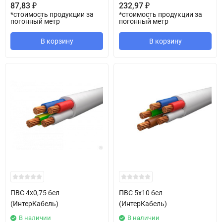
87,83
232,97
₽
₽
обезопасить себя и окружающих от пагубного воздействия,
*стоимость продукции за
*стоимость продукции за
чтобы не пришлось в скором времени менять купленную
погонный метр
погонный метр
проводку.
В корзину
В корзину
ПВС 4х0,75 бел
ПВС 5х10 бел
(ИнтерКабель)
(ИнтерКабель)
В наличии
В наличии