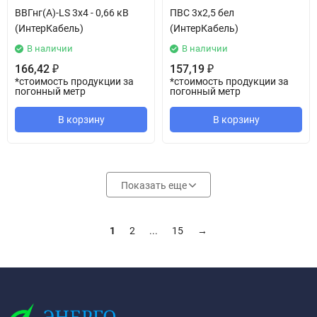
ВВГнг(А)-LS 3х4 - 0,66 кВ
ПВС 3х2,5 бел
(ИнтерКабель)
(ИнтерКабель)
В наличии
В наличии
166,42
157,19
₽
₽
*стоимость продукции за
*стоимость продукции за
погонный метр
погонный метр
В корзину
В корзину
Показать еще
1
2
...
15
→