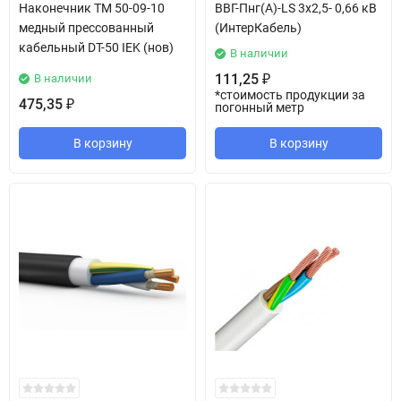
Наконечник ТМ 50-09-10
ВВГ-Пнг(А)-LS 3х2,5- 0,66 кВ
медный прессованный
(ИнтерКабель)
кабельный DT-50 IEK (нов)
В наличии
111,25
В наличии
₽
*стоимость продукции за
475,35
₽
погонный метр
В корзину
В корзину